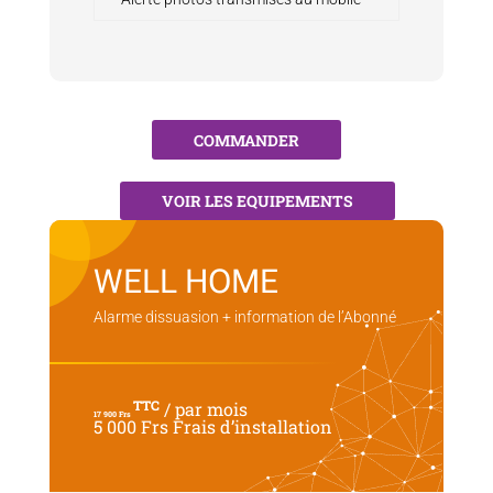
COMMANDER
VOIR LES EQUIPEMENTS
WELL HOME
Alarme dissuasion + information de l’Abonné
TTC
/ par mois
17 900 Frs
5 000 Frs Frais d’installation